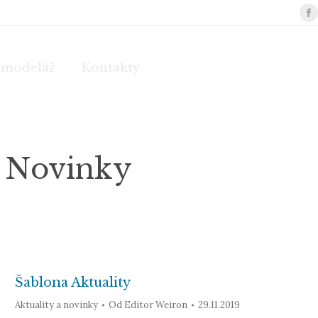
F
p
o
 modeláž
Kontakty
i
n
w
A Novinky
Šablona Aktuality
Aktuality a novinky
Od
Editor Weiron
29.11.2019