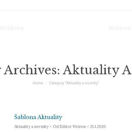
Pedikúra
Nehtová
 Archives:
Aktuality 
You are here:
Home
Category "Aktuality a novinky"
Šablona Aktuality
Aktuality a novinky
Od
Editor Weiron
21.1.2020