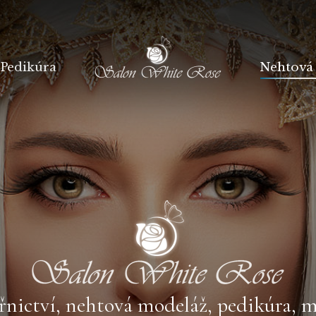
Pedikúra
Nehtová
nictví, nehtová modeláž, pedikúra, 