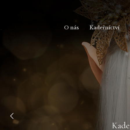
O nás
Kadeřníctví
Kadeř