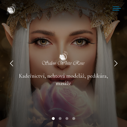
Kadeřnictví, nehtová modeláž, pedikúra,
masáže