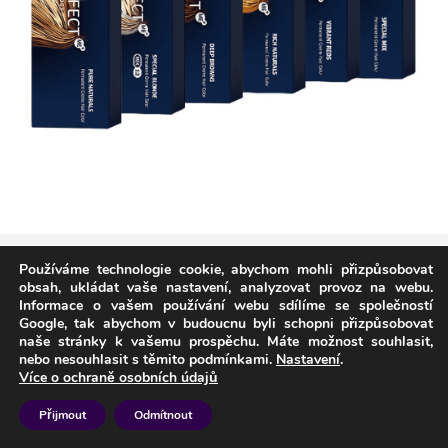
Copyright © Weiron Dynamics, s.r.o. |
Tvorba webových stránek
a
Používáme technologie cookie, abychom mohli přizpůsobovat
obsah, ukládat vaše nastavení, analyzovat provoz na webu.
SEO
Informace o vašem používání webu sdílíme se společností
Google, tak abychom v budoucnu byli schopni přizpůsobovat
naše stránky k vašemu prospěchu. Máte možnost souhlasit,
nebo nesouhlasit s těmito podmínkami.
Nastavení
.
Více o ochraně osobních údajů
Přijmout
Odmítnout