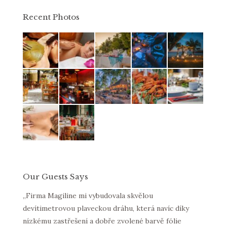
Recent Photos
Our Guests Says
la
„Firma Magiline mi vybudovala skvělou
Morbi t
devítimetrovou plaveckou dráhu, která navíc díky
purus 
nízkému zastřešení a dobře zvolené barvě fólie
lacus v