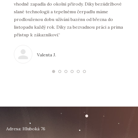
vhodně zapadla do okolní přírody. Díky bezúdržbové
Thanx!
m
slané technologii a tepelnému čerpadlu máme
a
prodlouženou dobu užívání bazénu od března do
xibilní
listopadu každý rok. Díky za bezvadnou práci a prima
přístup k zákazníkovi.“
 stavba
ez
Valenta J.
e
m moc
jí mít
m
Adresa: Hluboká 76