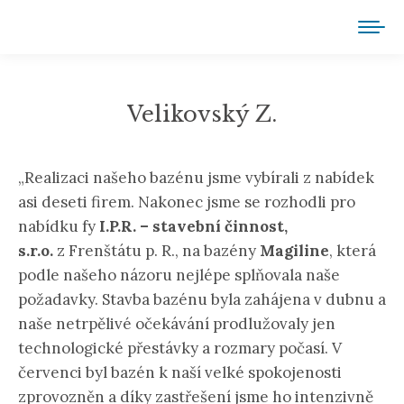
Velikovský Z.
You are here:
„Realizaci našeho bazénu jsme vybírali z nabídek
asi deseti firem. Nakonec jsme se rozhodli pro
nabídku fy
I.P.R. – stavební činnost,
s.r.o.
z Frenštátu p. R., na bazény
Magiline
, která
podle našeho názoru nejlépe splňovala naše
požadavky.
Stavba bazénu byla zahájena v dubnu a
naše netrpělivé očekávání prodlužovaly jen
technologické přestávky a rozmary počasí. V
červenci byl bazén k naší velké spokojenosti
zprovozněn a díky zastřešení jsme ho intenzivně