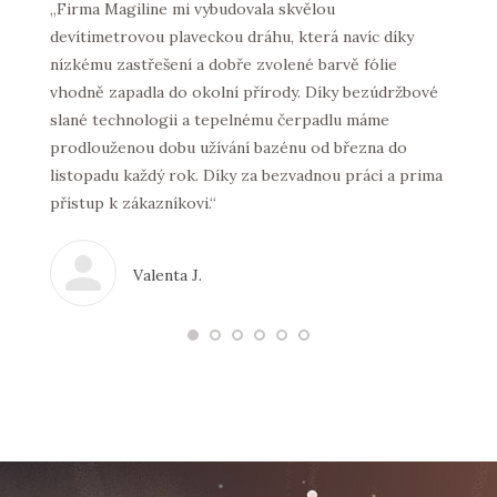
la
„Firma Magiline mi vybudovala skvělou
Morbi t
devítimetrovou plaveckou dráhu, která navíc díky
purus 
nízkému zastřešení a dobře zvolené barvě fólie
lacus v
vhodně zapadla do okolní přírody. Díky bezúdržbové
Thanx!
m
slané technologii a tepelnému čerpadlu máme
a
prodlouženou dobu užívání bazénu od března do
xibilní
listopadu každý rok. Díky za bezvadnou práci a prima
přístup k zákazníkovi.“
 stavba
ez
Valenta J.
e
m moc
jí mít
m