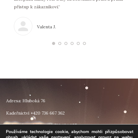
přístup k zákazníkovi.“
 stavba
ez
Valenta J.
e
m moc
jí mít
m
Adresa: Hluboká 76
Kadeřnictví +420 736 667 362
Nehtová modeláž +420 733 184 257
Používáme technologie cookie, abychom mohli přizpůsobovat
obsah, ukládat vaše nastavení, analyzovat provoz na webu.
Find us on: