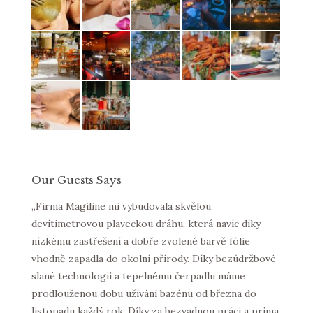
Our Guests Says
la
„Firma Magiline mi vybudovala skvělou
Morbi t
devítimetrovou plaveckou dráhu, která navíc díky
purus 
nízkému zastřešení a dobře zvolené barvě fólie
lacus v
vhodně zapadla do okolní přírody. Díky bezúdržbové
Thanx!
m
slané technologii a tepelnému čerpadlu máme
a
prodlouženou dobu užívání bazénu od března do
xibilní
listopadu každý rok. Díky za bezvadnou práci a prima