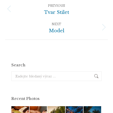
Album
Navigation
PREVIOUS
Previous
Tvar Stilet
album:
NEXT
Next
Model
album:
Search
Search:
Recent Photos