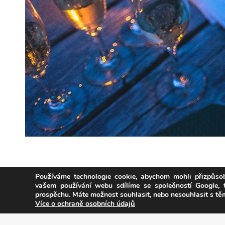
Používáme technologie cookie, abychom mohli přizpůsob
vašem používání webu sdílíme se společností Google,
prospěchu. Máte možnost souhlasit, nebo nesouhlasit s t
Copyright © Weiron Dynamics, s.r.o. |
Tvorba webových stránek
Více o ochraně osobních údajů