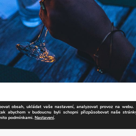
ovat obsah, ukládat vaše nastavení, analyzovat provoz na webu. 
 tak abychom v budoucnu byli schopni přizpůsobovat naše strán
ěmito podmínkami.
Nastavení
.
a
SEO