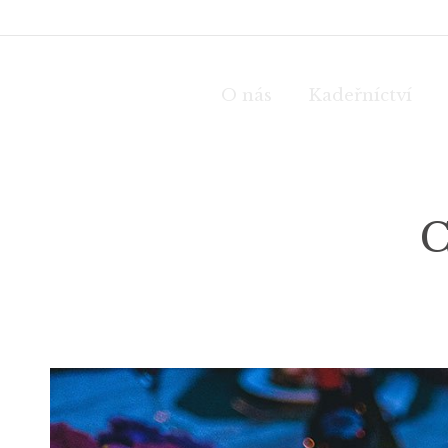
O nás
Kadeřníctví
C