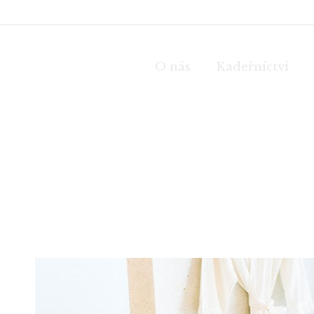
O nás
Kadeřníctví