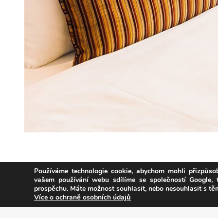
Používáme technologie cookie, abychom mohli přizpůsob
vašem používání webu sdílíme se společností Google,
prospěchu. Máte možnost souhlasit, nebo nesouhlasit s t
Copyright © Weiron Dynamics, s.r.o. |
Tvorba webových stránek
Více o ochraně osobních údajů