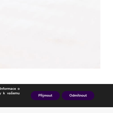
Informace o
ky k vašemu
Přijmout
Odmítnout