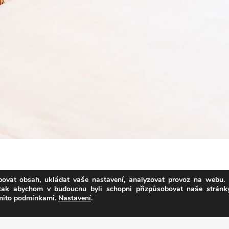
ovat obsah, ukládat vaše nastavení, analyzovat provoz na webu. 
 tak abychom v budoucnu byli schopni přizpůsobovat naše strán
ěmito podmínkami.
Nastavení
.
a
SEO