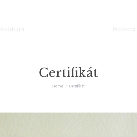
Pedikúra
Nehtová
Certifikát
You are here:
Home
Certifikát