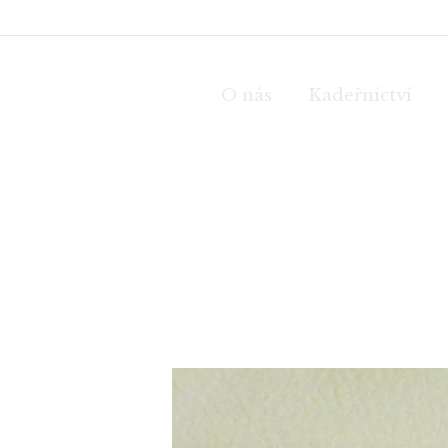
O nás
Kadeřníctví